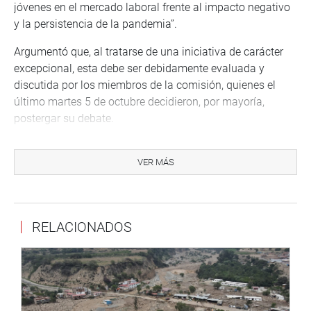
jóvenes en el mercado laboral frente al impacto negativo
y la persistencia de la pandemia”.
Argumentó que, al tratarse de una iniciativa de carácter
excepcional, esta debe ser debidamente evaluada y
discutida por los miembros de la comisión, quienes el
último martes 5 de octubre decidieron, por mayoría,
postergar su debate.
En ese sentido, el legislador informó que continúa
desarrollado diversas mesas de trabajo para escuchar la
VER MÁS
problemática de los estudiantes de universidades
públicas y privadas del país. Precisamente, este sábado
16 de octubre se desarrollará la última reunión con
RELACIONADOS
representantes universitarios de las regiones del norte,
centro, sur y oriente.
LA PROPUESTA
Los proyectos de ley, planteados por cuatro bancadas