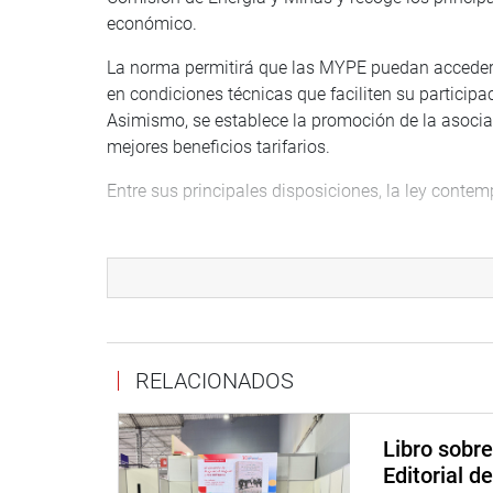
económico.
La norma permitirá que las MYPE puedan acceder d
en condiciones técnicas que faciliten su partici
Asimismo, se establece la promoción de la asoci
mejores beneficios tarifarios.
Entre sus principales disposiciones, la ley contem
El acceso progresivo al mercado libre según r
El reconocimiento de asociaciones de MYPE co
suministro eléctrico.
Programas de capacitación territorial y accesibl
Producción y el Ministerio de Energía y Minas.
RELACIONADOS
El congresista Wilson Soto destacó que esta ley e
energéticos en mejores condiciones, en especial 
parte del empleo nacional. “Desde el Congreso 
Libro sobr
nuestras MYPE para crecer y competir en igualdad
Editorial d