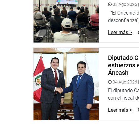
CONGRESISTA WILSON SOTO PALACIOS
05 Ago 2026 |
“El Oncenio de
desconfianza”,
Leer más >
Diputado C
esfuerzos e
Áncash
04 Ago 2026 |
El diputado C
con el fiscal 
Leer más >