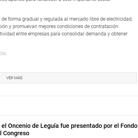
e forma gradual y regulada al mercado libre de electricidad,
pación y promuevan mejores condiciones de contratación.
atividad entre empresas para consolidar demanda y obtener
pla:
angos de demanda eléctrica desde 2026.
mo sujetos habilitados para contratar conjuntamente
VER MÁS
e sobre el mercado eléctrico, a cargo del Ministerio de la
s un paso clave para democratizar el acceso a servicios
para las pequeñas unidades productivas que sostienen gran
seguiremos impulsando reformas que den más oportunidades a
e el Oncenio de Leguía fue presentado por el Fondo
 de condiciones”, afirmó.
el Congreso