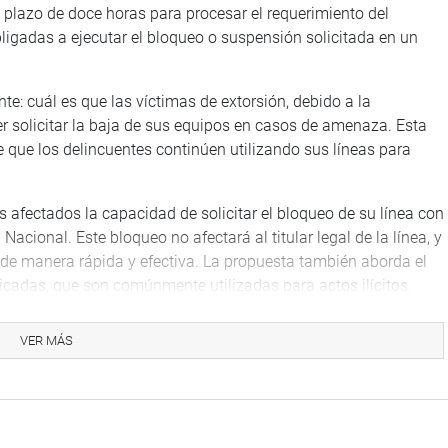
 plazo de doce horas para procesar el requerimiento del
bligadas a ejecutar el bloqueo o suspensión solicitada en un
e: cuál es que las víctimas de extorsión, debido a la
r solicitar la baja de sus equipos en casos de amenaza. Esta
e que los delincuentes continúen utilizando sus líneas para
s afectados la capacidad de solicitar el bloqueo de su línea con
Nacional. Este bloqueo no afectará al titular legal de la línea, y
de manera rápida y efectiva. La propuesta también aborda el
icadas, que son comúnmente utilizadas para actos ilícitos.
n avance significativo en la protección de los derechos de los
VER MÁS
 en el país, y es un paso firme del Congreso en la lucha contra
 CORREA