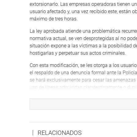
extorsionarlo. Las empresas operadoras tienen un
usuario afectado y, una vez recibido este, están o
máximo de tres horas.
La ley aprobada atiende una problemática recurrent
normativa actual, se ven desprotegidas al no pode
situación expone a las víctimas a la posibilidad d
hostigarlas y perpetuar sus actos criminales.
Con esta modificación, se les otorga a los usuario
el respaldo de una denuncia formal ante la Policía 
se hará exclusivamente para cesar las amenazas 
uso de líneas adquiridas clandestinamente o dupl
La aprobación de este proyecto de ley representa u
ciudadanos frente al incremento de la criminalidad
la extorsión y la inseguridad.
DESPACHO DEL CONGRESISTA MANUEL GARCÍA
RELACIONADOS