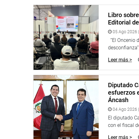
Libro sobr
Editorial d
05 Ago 2026 |
“El Oncenio de
desconfianza”,
Leer más >
Diputado C
esfuerzos e
Áncash
04 Ago 2026 |
El diputado C
con el fiscal 
Leer más >