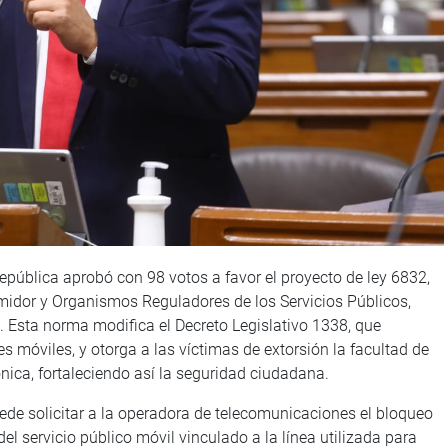
República aprobó con 98 votos a favor el proyecto de ley 6832,
idor y Organismos Reguladores de los Servicios Públicos,
. Esta norma modifica el Decreto Legislativo 1338, que
es móviles, y otorga a las víctimas de extorsión la facultad de
ónica, fortaleciendo así la seguridad ciudadana.
ede solicitar a la operadora de telecomunicaciones el bloqueo
el servicio público móvil vinculado a la línea utilizada para