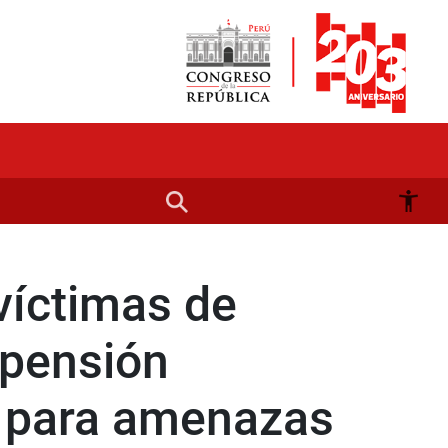
víctimas de
uspensión
da para amenazas