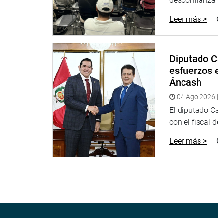
desconfianza”,
Leer más >
Diputado C
esfuerzos e
Áncash
04 Ago 2026 |
El diputado C
con el fiscal 
Leer más >