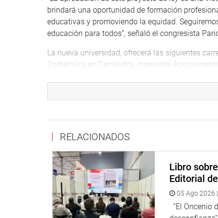
brindará una oportunidad de formación profesiona
educativas y promoviendo la equidad. Seguiremo
educación para todos”, señaló el congresista Pari
La nueva universidad, ofrecerá las siguientes carr
Zootécnica en Camélidos, ingeniería Agroalimenta
Además de impulsar el desarrollo académico, la 
contribuirá al crecimiento económico y social de
investigación, y generación de empleo.
Este paso hacia la creación de la universidad ref
RELACIONADOS
Alfredo Pariona Sinche con la educación de calid
residen en las zonas más alejadas y necesitadas d
Libro sobr
Editorial d
DESPACHO CONGRESAL
05 Ago 2026 |
“El Oncenio de