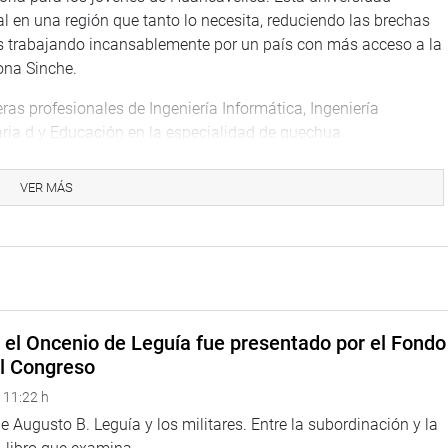
l en una región que tanto lo necesita, reduciendo las brechas
s trabajando incansablemente por un país con más acceso a la
ona Sinche.
eras profesionales de Ingeniería Informática, Ingeniería
ria d y Educación en la especialidad de quechua.
creación de la Universidad Tecnológica de Nuevo Occoro
VER MÁS
 la región, actuando como un motor de innovación,
uerza el compromiso de la bancada Socialista y del congresista
ad y accesible para todos, especialmente para aquellos que
el país.
e el Oncenio de Leguía fue presentado por el Fondo
el Congreso
 11:22 h
 Augusto B. Leguía y los militares. Entre la subordinación y la