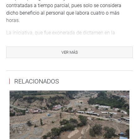
contratadas a tiempo parcial, pues solo se considera
dicho beneficio al personal que labora cuatro o más
horas.
La iniciativa, que fue exonerada de dictamen en la
Comisión de Trabajo, fue aprobada con 92 votos a favor y
9 abstenciones, además fue exonerada de segunda
VER MÁS
votación por amplia mayoría, y quedó expedita para su
promulgación.
RELACIONADOS
Lima, 8 de marzo de 2021
DESPACHO CONGRESAL