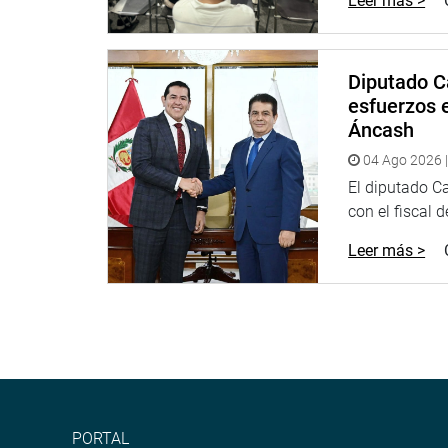
Leer más >
Lima, 15 de mayo de 2024
DESPACHO CONGRESAL
Diputado C
esfuerzos e
Áncash
04 Ago 2026 |
El diputado C
con el fiscal 
Leer más >
PORTAL