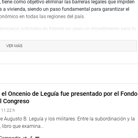
, tiene como objetivo eliminar las barreras legales que impiden
s a vivienda, siendo un paso fundamental para garantizar el
onómico en todas las regiones del país.
s procesos judiciales en trámite no sean un impedimento para la
 posesión hasta el 31 de diciembre de 2020.
VER MÁS
gobiernos regionales suscriban convenios para financiar
ras medidas.
 millones de predios informales, siendo un desafío crucial
de miles de familias peruanas. En Tacna, por ejemplo, se
pan 5187 lotes, todos afectados por procesos judiciales que
e el Oncenio de Leguía fue presentado por el Fondo
el Congreso
una oportunidad histórica para miles de familias peruanas,
ropiedad y contribuyendo al desarrollo económico y social del
 11:22 h
 Augusto B. Leguía y los militares. Entre la subordinación y la
 libro que examina...
jando por Tacna y el Perú en beneficio de más peruanos y
nos.