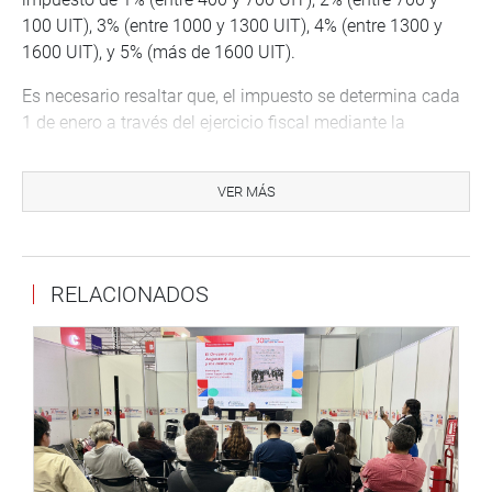
100 UIT), 3% (entre 1000 y 1300 UIT), 4% (entre 1300 y
1600 UIT), y 5% (más de 1600 UIT).
Es necesario resaltar que, el impuesto se determina cada
1 de enero a través del ejercicio fiscal mediante la
declaración jurada patrimonial; y se paga al contado
hasta el último día hábil del mes de febrero, o de forma
VER MÁS
fraccionada, que se determina en el Ministerio de
Economía y Finanzas (MEF).
Asimismo, el MEF establecería el Reglamento en un plazo
RELACIONADOS
de 60 días donde deberán aprobar medidas antievasivas
y antielusivas respecto a este impuesto. Además de ello,
la SUNAT tendría que elaborar un padrón de la riqueza,
incorporando la información necesaria para la
determinación del impuesto, y se encargaría de la
administración y recaudación tributaria.
Finalmente, desde la Bancada del Frente Amplio se