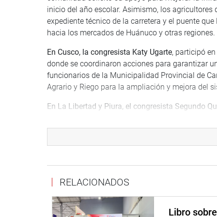
inicio del año escolar. Asimismo, los agricultores 
expediente técnico de la carretera y el puente que
hacia los mercados de Huánuco y otras regiones.
En Cusco, la congresista Katy Ugarte
, participó e
donde se coordinaron acciones para garantizar un
funcionarios de la Municipalidad Provincial de Can
Agrario y Riego para la ampliación y mejora del sis
En La Libertad y Piura, el congresista Segundo Qu
Municipalidad Distrital de El Porvenir, recogien
compromiso en la defensa de sus derechos laboral
expuso el Proyecto de Ley N° 9691, que propone la
convenios colectivos y laudos arbitrales.
En Lima, el congresista Alex Paredes
, organizó un
RELACIONADOS
el nombramiento excepcional de docentes contrat
Áncash, Arequipa, Cajamarca, Huánuco, La Libert
resaltando la urgencia de garantizar estabilidad l
Libro sobr