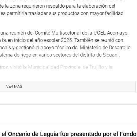
de la zona requirieron respaldo para la elaboración del
 les permitiría trasladar sus productos con mayor facilidad
n una reunión del Comité Multisectorial de la UGEL-Acomayo,
 buen inicio del año escolar 2025. También se reunió con
chis y gestionó el apoyo técnico del Ministerio de Desarrollo
tema de riego en varios sectores del distrito de Sicuani.
iroz
, visitó la Municipalidad Provincial de Trujillo y la
do demandas de los trabajadores municipales y reafirmando su
es. Posteriormente, en la Municipalidad Provincial de Piura,
VER MÁS
 inaplicación del D.L. N° 1666 a los ingresos provenientes de
 foro sobre la implementación de la Ley N° 32171, que autoriza
ados. En el evento, docentes de diversas regiones como
ad, Piura, Puno, Tacna y Tumbes expusieron su problemática,
aboral en la educación superior pública.
e el Oncenio de Leguía fue presentado por el Fondo