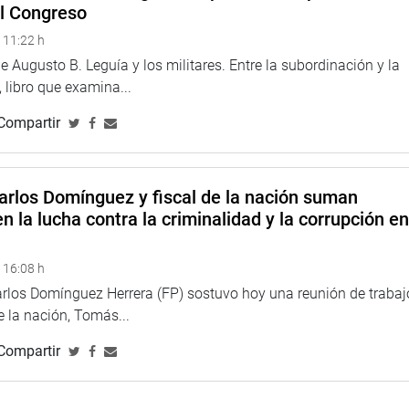
el Congreso
ó la Escuela Superior de Formación Artística Pública, Chabuca
ector, Danny Casafranca, y su equipo de gestión. Los docentes
 11:22 h
ntando desde hace varios años, como la falta de nuevas plazas
 Augusto B. Leguía y los militares. Entre la subordinación y la
 contratación de docentes con recursos propios, entre otras
 libro que examina...
amento.
Compartir
arlos Domínguez y fiscal de la nación suman
n la lucha contra la criminalidad y la corrupción e
 16:08 h
arlos Domínguez Herrera (FP) sostuvo hoy una reunión de trabaj
de la nación, Tomás...
Compartir