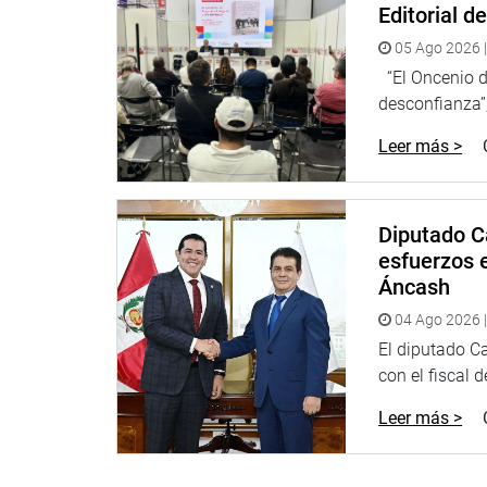
Editorial d
En Apurímac, el congresista Paúl Gutiérrez
, visit
Granda en Abancay, en donde se reunió con el dir
05 Ago 2026 |
dieron a conocer la problemática que vienen afro
“El Oncenio de
para docentes, docentes con pocas horas lectivas,
desconfianza”,
necesidades, pese a ser la única ESFA del depart
Leer más >
Lima, 25 de febrero de 2025
Prensa
Diputado C
Bloque Magisterial de Concertación Nacional
esfuerzos e
Áncash
04 Ago 2026 |
El diputado C
con el fiscal 
Leer más >