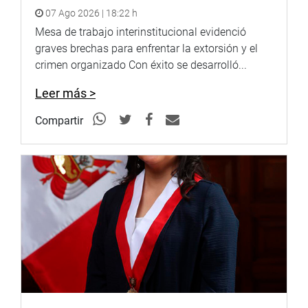
Poderes del Estado y el Orden Constitucional —
07 Ago 2026 | 18:22 h
CONSPIRACIÓN (Art. 349 del CP.), en agravio del Estado; y
Mesa de trabajo interinstitucional evidenció
señor ROBERTO HELBERT SÁNCHEZ PALOMINO, en su
graves brechas para enfrentar la extorsión y el
condición de Ex Ministro de Comercio Exterior y Turismo,
crimen organizado Con éxito se desarrolló...
como presunto COAUTOR del delito contra los Poderes
Leer más >
del Estado y el Orden Constitucional — REBELIÓN (Art.
346 del CP.), en agravio del Estado; y, alternativamente,
Compartir
por el delito contra los Poderes del Estado y el Orden
Constitucional — CONSPIRACIÓN (Art. 349 del CP.), en
agravio del Estado”, consideró.
Lima, 6 de marzo de 2023
DESPACHO DE LA CONGRESISTA NORMA YARROW