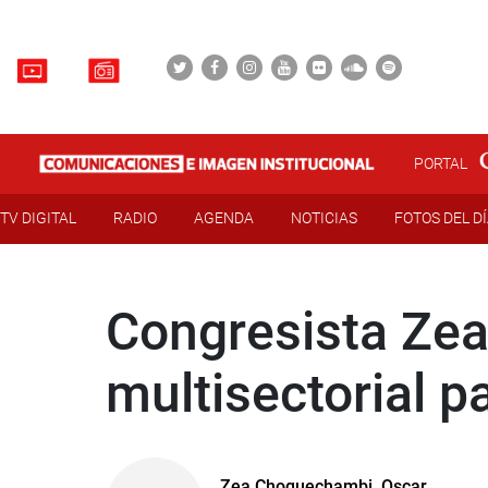
PORTAL
TV DIGITAL
RADIO
AGENDA
NOTICIAS
FOTOS DEL D
Congresista Zea
multisectorial 
Zea Choquechambi, Oscar