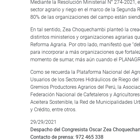
Mediante la Resolución Ministerial N° 274-2021, e
sector agrario y riego en el marco de la Segunda 
80% de las organizaciones del campo están siend
En tal sentido, Zea Choquechambi planteó la creac
distintos ministerios y organizaciones agrarias q
Reforma Agraria. Por otro lado, manifestó que “d
para incorporar a más organizaciones que fortalezc
momento de sumar, más aún cuando el PLANAGRO y
Como se recuerda la Plataforma Nacional del Ag
Usuarios de los Sectores Hidráulicos de Riego del
Gremios Productores Agrarios del Perú, la Asocia
Federación Nacional de Cafetaleros y Agricultore
Aceitera Sostenible, la Red de Municipalidades Ur
y Crédito, entre otros.
29/29/2021
Despacho del Congresista Oscar Zea Choquecha
Contacto de prensa: 972 465 338