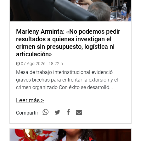
colaboración a la seguridad ciudadana.
Por último, Yarrow Lumbreras recordó que durante la
pandemia debido al COVID 19, el Ministerio de Desarrollo
e Inclusión Social (MIDIS) y sus programas nacionales
Marleny Arminta: «No podemos pedir
“utilizaron los servicios de seguridad privada para el
resultados a quienes investigan el
transporte y custodia de dinero en efectivo que se entregó
crimen sin presupuesto, logística ni
a los beneficiarios de los programas sociales y de los
articulación»
subsidios monetarios individuales, llamados bonos”.
07 Ago 2026 | 18:22 h
Mesa de trabajo interinstitucional evidenció
graves brechas para enfrentar la extorsión y el
21 de marzo de 2022
crimen organizado Con éxito se desarrolló...
DESPACHO CONGRESAL
Leer más >
Compartir