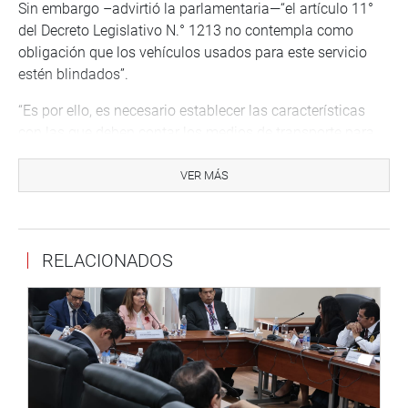
Sin embargo –advirtió la parlamentaria—“el artículo 11°
del Decreto Legislativo N.° 1213 no contempla como
obligación que los vehículos usados para este servicio
estén blindados”.
“Es por ello, es necesario establecer las características
con las que deben contar los medios de transporte para
realizar el servicio de seguridad privada en la modalidad
de transporte de dinero y valores va a permitir de alguna
VER MÁS
manera salvaguardar la vida e integridad de las personas,
y va a mitigar en la medida de lo posible los riesgos a los
que constantemente se encuentran expuestos”, detalló.
RELACIONADOS
La parlamentaria, por lo tanto, consideró relevante
modificar algunos aspectos del artículo 11 del Decreto
Legislativo N.° 1213, con la finalidad de permitir fortalecer
la supervisión, fiscalización, regulación y sanción de los
servicios de seguridad privada, así como garantizar que
la seguridad privada pueda cumplir con su rol de