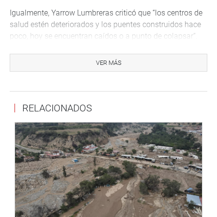
Igualmente, Yarrow Lumbreras criticó que “los centros de
salud estén deteriorados y los puentes construidos hace
poco, hoy se encuentran caídos o a punto de colapsar”.
“Nada ha cambiado desde la última vez que visitamos
VER MÁS
estos lugares. Este gobierno es incapaz de gestionar y
ejecutar, y eso es deplorable”, acotó.
Esa misma situación, se encontró en el colegio “Juan
RELACIONADOS
Tomis Stack” ubicado en el pueblo joven “Túpac Amaru”
de Chiclayo, cuyas obras están a punto de paralizarse
“por responsabilidad de lo que era la Reconstrucción con
Cambios y hoy es la Autoridad Nacional de
Infraestructura (ANIN)”.
“Señor premier Gustavo Adrianzén, estos serán los temas
que abordaremos de prioritaria en la próxima reunión que
tendremos el martes 26. Y esperamos respuestas
satisfactorias. Es momento que el gobierno central se