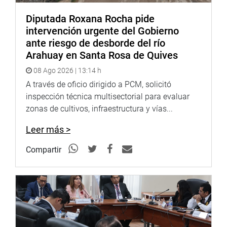
preocupe de verdad por la población más vulnerable”,
concluyó.
Diputada Roxana Rocha pide
intervención urgente del Gobierno
Lima, 19 de marzo de 2024
ante riesgo de desborde del río
Arahuay en Santa Rosa de Quives
DESPACHO CONGRESISTA NORMA YARROW
LUMBRERAS
08 Ago 2026 | 13:14 h
A través de oficio dirigido a PCM, solicitó
inspección técnica multisectorial para evaluar
zonas de cultivos, infraestructura y vías...
Leer más >
Compartir