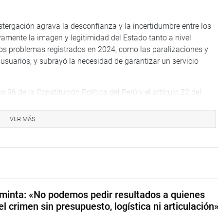
tergación agrava la desconfianza y la incertidumbre entre los
amente la imagen y legitimidad del Estado tanto a nivel
os problemas registrados en 2024, como las paralizaciones y
usuarios, y subrayó la necesidad de garantizar un servicio
o 96 de la Constitución Política del Perú y el artículo 22 del
ndo el compromiso del legislador con la fiscalización de los
l.
VER MÁS
IOS
minta: «No podemos pedir resultados a quienes
el crimen sin presupuesto, logística ni articulación