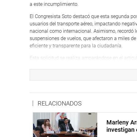
a este incumplimiento.
El Congresista Soto destacó que esta segunda pos
usuarios del transporte aéreo, impactando negativ
nacional como internacional. Asimismo, recordó l
suspensiones de vuelos, que afectaron a miles de 
eficiente y transparente para la ciudadanía.
Esta solicitud se realiza amparándose en el artícul
Reglamento del Congreso de la República, reafirma
proyectos de infraestructura de relevancia naciona
DESPACHO CONGRESISTA WILSON SOTO PALAC
RELACIONADOS
Marleny Ar
investigan 