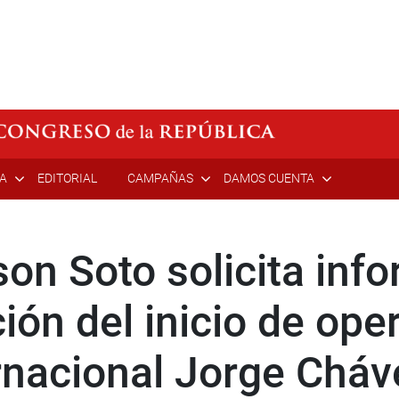
ÍA
EDITORIAL
CAMPAÑAS
DAMOS CUENTA
son Soto solicita inf
ón del inicio de ope
rnacional Jorge Cháv