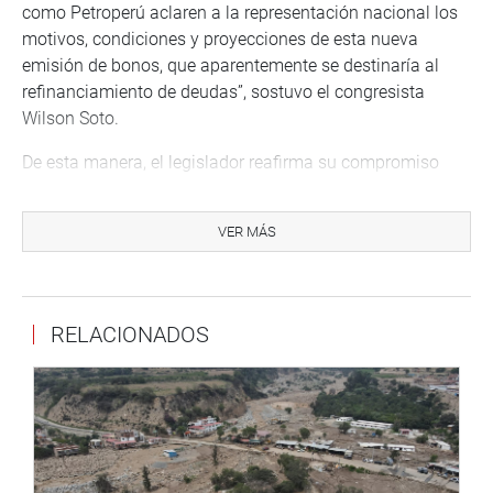
como Petroperú aclaren a la representación nacional los
motivos, condiciones y proyecciones de esta nueva
emisión de bonos, que aparentemente se destinaría al
refinanciamiento de deudas”, sostuvo el congresista
Wilson Soto.
De esta manera, el legislador reafirma su compromiso
con la fiscalización y la defensa de los intereses
económicos del país, asegurando que la ciudadanía
VER MÁS
cuente con información clara y transparente sobre las
decisiones financieras que involucran a Petroperú.
RELACIONADOS
Martes, 23 de setiembre de 2025
DESPACHO CONGRESAL