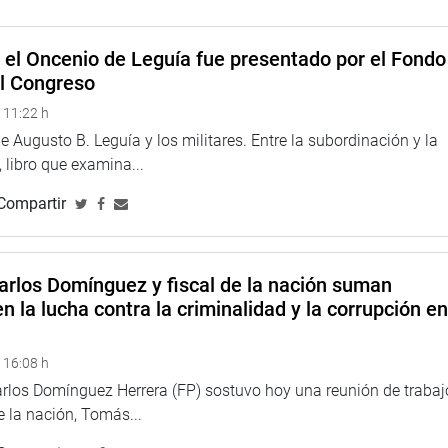
a adenda y del sustento técnico que habilita esta tarifa, con el
e los pasajeros.
e el Oncenio de Leguía fue presentado por el Fondo
el Congreso
 11:22 h
 Augusto B. Leguía y los militares. Entre la subordinación y la
 libro que examina...
Compartir
arlos Domínguez y fiscal de la nación suman
n la lucha contra la criminalidad y la corrupción e
 16:08 h
arlos Domínguez Herrera (FP) sostuvo hoy una reunión de trabaj
de la nación, Tomás...