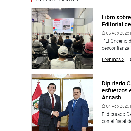
autoridades competentes una revisión integral de l
fin de asegurar que no se vulneren los derechos d
Libro sobr
Editorial d
Jueves, 04 de diciembre de 2025
05 Ago 2026 |
“El Oncenio de
DESPACHO CONGRESAL
desconfianza”,
Leer más >
Diputado C
esfuerzos e
Áncash
04 Ago 2026 |
El diputado C
con el fiscal 