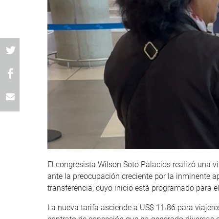
El congresista Wilson Soto Palacios realizó una vi
ante la preocupación creciente por la inminente a
transferencia, cuyo inicio está programado para e
La nueva tarifa asciende a US$ 11.86 para viajero