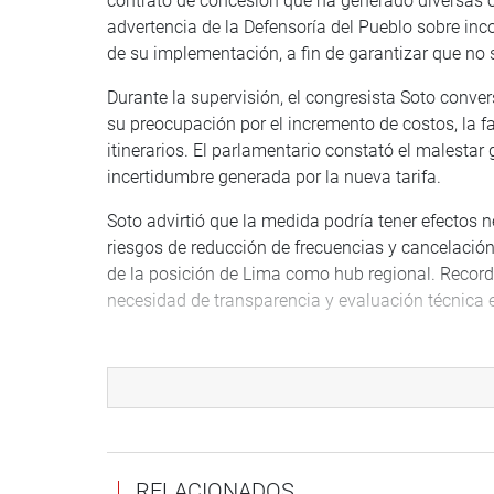
contrato de concesión que ha generado diversas ob
advertencia de la Defensoría del Pueblo sobre inc
de su implementación, a fin de garantizar que no 
Durante la supervisión, el congresista Soto conve
su preocupación por el incremento de costos, la fa
itinerarios. El parlamentario constató el malestar 
incertidumbre generada por la nueva tarifa.
Soto advirtió que la medida podría tener efectos n
riesgos de reducción de frecuencias y cancelación 
de la posición de Lima como hub regional. Record
necesidad de transparencia y evaluación técnica e
“Este cobro no solo golpea directamente el bolsi
competitividad del aeropuerto y del país. Nuestra 
afecte a miles de usuarios”, declaró Soto, quien 
Consumidor, experiencia que respalda su labor sup
El congresista Wilson Soto continuará realizando 
RELACIONADOS