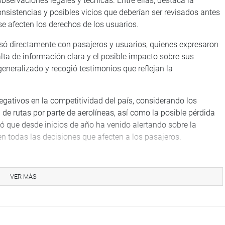
servaciones legales y técnicas. Entre ellas, destaca la
onsistencias y posibles vicios que deberían ser revisados antes
se afecten los derechos de los usuarios.
rsó directamente con pasajeros y usuarios, quienes expresaron
lta de información clara y el posible impacto sobre sus
generalizado y recogió testimonios que reflejan la
egativos en la competitividad del país, considerando los
de rutas por parte de aerolíneas, así como la posible pérdida
ó que desde inicios de año ha venido alertando sobre la
n todas las decisiones que afecten a los pasajeros.
llo de los peruanos, sino que también puede comprometer la
labor es fiscalizar y exigir claridad en cualquier medida que
VER MÁS
también fue presidente de la Comisión de Defensa del
ervisora en materia de protección al usuario.
acciones de seguimiento y fiscalización, solicitando a las