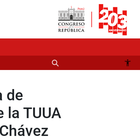
a de
de la TUUA
 Chávez