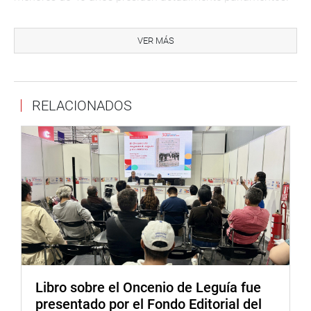
En ese marco, señaló como un orgullo que el Perú sea
uno de los pocos países con un presidente joven, y
VER MÁS
expresó su deseo de que esta experiencia pueda
replicarse globalmente.
Finalmente, Soto agradeció a los parlamentarios y
RELACIONADOS
parlamentarias, así como a los representantes de la
sociedad civil que participaron en la conferencia,
comprometiéndose a seguir trabajando de manera más
estrecha y solidaria para cerrar las brechas de
desigualdad y romper el llamado “techo de cristal”.
DESPACHO DEL CONGRESISTA WILSON SOTO
Libro sobre el Oncenio de Leguía fue
presentado por el Fondo Editorial del