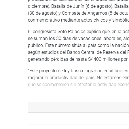
diciembre), Batalla de Junín (6 de agosto), Batall
(30 de agosto) y Combate de Angamos (8 de octub
conmemorativo mediante actos cívicos y simbóli
El congresista Soto Palacios explicó que, en la act
se suman los 30 días de vacaciones laborales, alc
público. Este número sitúa al país como la nación
según estudios del Banco Central de Reserva del
generando pérdidas de hasta S/ 400 millones por d
“Este proyecto de ley busca lograr un equilibrio en
mejorar la productividad del país. No estamos el
que se conmemoren sin afectar la actividad económ
Además, la propuesta contempla la conformación d
encargado de evaluar la pertinencia de los feriado
aquellos decretados por los gobiernos regionales 
Poder Ejecutivo y el Banco Central de Reserva del 
DESPACHO CONGRESISTA WILSON SOTO PALAC