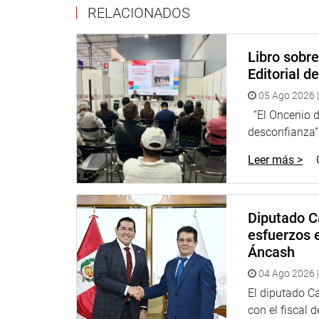
RELACIONADOS
Libro sobr
Editorial d
05 Ago 2026 |
“El Oncenio de
desconfianza”,
Leer más >
Diputado C
esfuerzos e
Áncash
04 Ago 2026 |
El diputado C
con el fiscal 