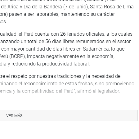
a de Arica y Día de la Bandera (7 de junio), Santa Rosa de Lima
re) pasen a ser laborables, manteniendo su carácter
cos.
ualidad, el Perú cuenta con 26 feriados oficiales, a los cuales
anzando un total de 56 días libres remunerados en el sector
 con mayor cantidad de días libres en Sudamérica, lo que,
 Perú (BCRP), impacta negativamente en la economía,
ía y reduciendo la productividad laboral.
tre el respeto por nuestras tradiciones y la necesidad de
iminando el reconocimiento de estas fechas, sino promoviendo
ica y la competitividad del Perú”, afirmó el legislador.
e un grupo de trabajo multipartidario en el Congreso,
s establecidos en el Decreto Legislativo N° 713, así como
VER MÁS
y locales. Esta evaluación contará con el apoyo técnico del
Perú.
IOS