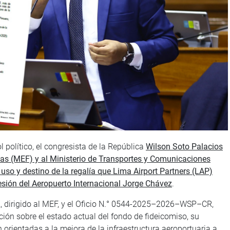
ol político, el congresista de la República
Wilson Soto Palacios
nzas (MEF) y al Ministerio de Transportes y Comunicaciones
uso y destino de la regalía que Lima Airport Partners (LAP)
sión del Aeropuerto Internacional Jorge Chávez
.
dirigido al MEF, y el Oficio N.° 0544-2025–2026–WSP–CR,
ción sobre el estado actual del fondo de fideicomiso, su
n orientadas a la mejora de la infraestructura aeroportuaria a