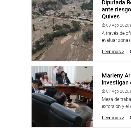
Diputada R
DESPACHO CONGRESISTA WILSON SOTO PALA
ante riesg
Quives
08 Ago 2026 |
A través de of
evaluar zonas d
Leer más >
Marleny Ar
investigan 
07 Ago 2026 |
Mesa de trabaj
extorsión y el
Leer más >