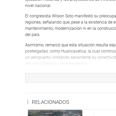
nivel nacional.
El congresista Wilson Soto manifestó su preocupac
regiones, señalando que, pese a la existencia de 
mantenimiento, modernización ni en la construcci
del país.
Asimismo, remarcó que esta situación resulta es
postergadas, como Huancavelica, la cual continúa
un aeropuerto, limitando seriamente su conectivi
servicios básicos y de emergencia.
“El país no puede seguir avanzando a dos velocid
las regiones seguimos esperando obras reales que
oportunidades”, señaló el congresista.
Finalmente, desde su despacho se informó que se
RELACIONADOS
objetivo de evaluar el uso efectivo de estos recu
real de la infraestructura aeroportuaria, en benefic