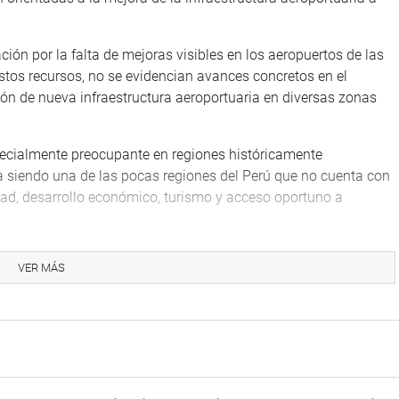
ión por la falta de mejoras visibles en los aeropuertos de las
estos recursos, no se evidencian avances concretos en el
ón de nueva infraestructura aeroportuaria en diversas zonas
pecialmente preocupante en regiones históricamente
 siendo una de las pocas regiones del Perú que no cuenta con
dad, desarrollo económico, turismo y acceso oportuno a
ades. Mientras algunos aeropuertos concentran la inversión, en
VER MÁS
 permitan cerrar brechas y garantizar igualdad de
 dará seguimiento a las respuestas de ambos sectores, con el
rsos y promover decisiones que prioricen una descentralización
io de las regiones del país.