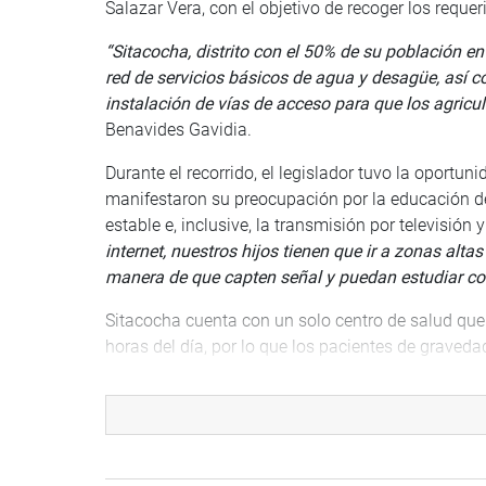
Salazar Vera, con el objetivo de recoger los reque
“Sitacocha, distrito con el 50% de su población e
red de servicios básicos de agua y desagüe, así c
instalación de vías de acceso para que los agricu
Benavides Gavidia.
Durante el recorrido, el legislador tuvo la oportu
manifestaron su preocupación por la educación de
estable e, inclusive, la transmisión por televisión 
internet, nuestros hijos tienen que ir a zonas alt
manera de que capten señal y puedan estudiar con
Sitacocha cuenta con un solo centro de salud qu
horas del día, por lo que los pacientes de graved
complicando aún más el delicado estado de salud 
mal estado.
“Invoco a las autoridades del sector salud para q
Afortunadamente, aquí no se han presentado muc