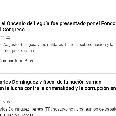
alud debidamente equipado que pueda atender eficientemente a
el congresista de la República.
e el Oncenio de Leguía fue presentado por el Fondo
el Congreso
 11:22 h
 Augusto B. Leguía y los militares. Entre la subordinación y la
 libro que examina...
Compartir
arlos Domínguez y fiscal de la nación suman
n la lucha contra la criminalidad y la corrupción e
 16:08 h
arlos Domínguez Herrera (FP) sostuvo hoy una reunión de trabaj
de la nación, Tomás...