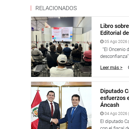
para ello es necesario contar con un centro de s
RELACIONADOS
los 10 mil pobladores de la localidad”
, manifestó 
Libro sobr
Oficina de Comunicaciones
Editorial d
05 Ago 2026 |
Congresista Walter Benavides Gavidia
“El Oncenio de
desconfianza”,
Leer más >
Diputado C
esfuerzos e
Áncash
04 Ago 2026 |
El diputado C
con el fiscal 