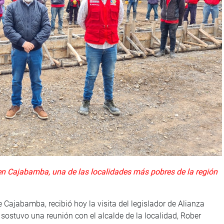
a en Cajabamba, una de las localidades más pobres de la región
e Cajabamba, recibió hoy la visita del legislador de Alianza
 sostuvo una reunión con el alcalde de la localidad, Rober