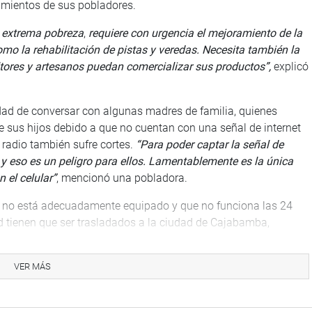
rimientos de sus pobladores.
n extrema pobreza
,
requiere con urgencia el mejoramiento de la
omo la rehabilitación de pistas y veredas. Necesita también la
ltores y artesanos puedan comercializar sus productos”,
explicó
nidad de conversar con algunas madres de familia, quienes
 sus hijos debido a que no cuentan con una señal de internet
y radio también sufre cortes.
“Para poder captar la señal de
as y eso es un peligro para ellos. Lamentablemente es la única
 el celular”
, mencionó una pobladora.
e no está adecuadamente equipado y que no funciona las 24
ad tienen que ser trasladados a la ciudad de Cajabamba,
de los enfermos debido a que las carreteras se encuentran en
VER MÁS
ue atiendan el llamado de la población de Sitacocha.
hos contagios de Covid-19, pero debemos estar preparados y