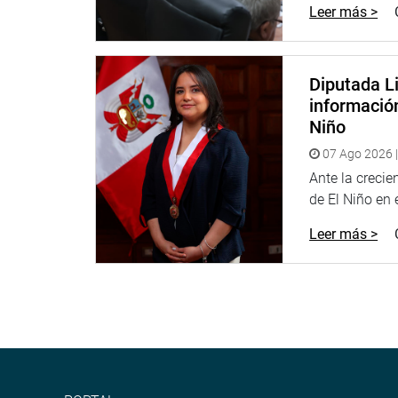
Leer más >
Diputada Li
informació
Niño
07 Ago 2026 |
Ante la creci
de El Niño en el
Leer más >