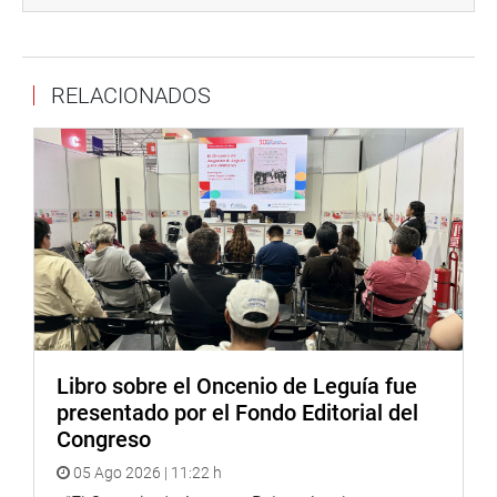
fortalecimiento de las cadenas productivas relacionadas
al maíz morado y el cuy inka, el cual contó con la
participación de representantes del Instituto de
Innovación Agraria (INIA) como Alicia Medina y Amarante
RELACIONADOS
Florián.
Todos los eventos tuvieron gran acogida por decenas de
interesados, quienes agradecieron a la legisladora
Monteza por contribuir y fomentar esta práctica que
enriquece y ayuda a los agricultores y productores de la
región Cajamarca.
Por otra parte, durante esta semana de trabajo, se
cumplió diferentes acciones de representación en la
localidad de Fila Alta, Dirección Sub Regional de Salud e
I.E. Alfonso Villanueva Pinillos y una importante reunión
Libro sobre el Oncenio de Leguía fue
con los virtuales alcaldes de la provincia de Jaén.
presentado por el Fondo Editorial del
Asimismo, también recorrimos la I.E. San Ignacio de
Congreso
Loyola 16470 en San Ignacio.
05 Ago 2026 | 11:22 h