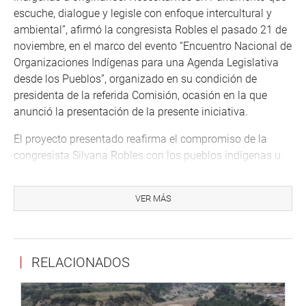
escuche, dialogue y legisle con enfoque intercultural y
ambiental”, afirmó la congresista Robles el pasado 21 de
noviembre, en el marco del evento “Encuentro Nacional de
Organizaciones Indígenas para una Agenda Legislativa
desde los Pueblos”, organizado en su condición de
presidenta de la referida Comisión, ocasión en la que
anunció la presentación de la presente iniciativa.
El proyecto presentado reafirma el compromiso de la
congresista Silvana Robles con los pueblos indígenas u
originarios de todo el país, en el marco de una
democracia participativa, la defensa del territorio y la
VER MÁS
protección de los ecosistemas, pilares fundamentales
para el desarrollo sostenible del Perú.
DESPACHO CONGRESISTA SILVANA ROBLES
RELACIONADOS