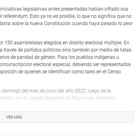
 iniciativas legislativas antes presentadas habían cifrado sus
el referéndum. Esto ya no es posible, lo que no significa que no
dadanía sobre la nueva Constitución cuando haya pasado lo peor
130 asambleístas elegidos en distrito electoral múltiple. En
 a través de partidos políticos sino también por medio de listas
erios de paridad de género. Para los pueblos indígenas u
 circunscripción electoral especial, debiendo ser representados
porción de quienes se identifican como tales en el Censo
o domingo del mes de junio del año 2022, luego de la
electos por el Jurado Nacional de Elecciones, debiendo
ses, los asambleístas tendrán que redactar y aprobar la
án tener una prórroga de tres meses, pero solo por única vez.
VER MÁS
ocará a referéndum para que la ciudadanía sea quien apruebe o
ayor de cuatro meses.