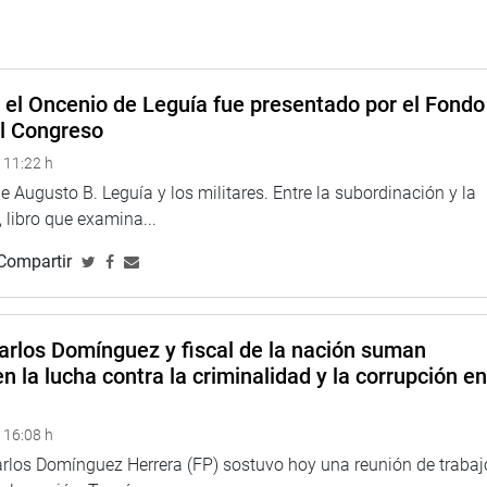
o deberá convocar al Congreso de la República para que
que ser publicado en el diario oficial en los siguientes tres
ha quedará derogada la Constitución Política de 1993.
e el Oncenio de Leguía fue presentado por el Fondo
ficará para el país beneficios que se obtendrán al plasmar
el Congreso
s un nuevo pacto social que signifique un buen funcionamiento
anas en el marco del respeto a los derechos fundamentales.
 11:22 h
 Augusto B. Leguía y los militares. Entre la subordinación y la
e la congresista Silva Santisteban para la presentación del
 libro que examina...
to constitucional de 1993, para permitir las acciones
sanitaria en el contexto del Covid-19. Es decir, determinadas
Compartir
stitución Económica habrían sido determinantes para impedir
as necesidades y urgencia de la gran mayoría de la ciudadanía.
 ratifica su compromiso de trabajo y lucha por seguir aportando
arlos Domínguez y fiscal de la nación suman
echos para todos y todas sin discriminación.
n la lucha contra la criminalidad y la corrupción e
 16:08 h
arlos Domínguez Herrera (FP) sostuvo hoy una reunión de trabaj