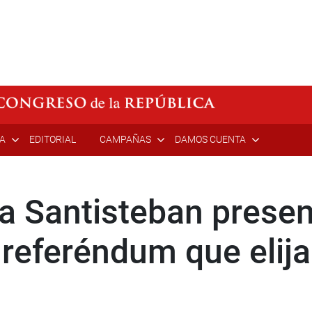
ÍA
EDITORIAL
CAMPAÑAS
DAMOS CUENTA
va Santisteban prese
 referéndum que elij