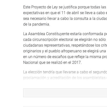
Este Proyecto de Ley se justifica porque todas las
expectativas en que el 11 de abril se lleve a cabo 
sea necesario llevar a cabo la consulta a la ciu
de la pandemia.
La Asamblea Constituyente estaría conformada por 
cada circunscripción electoral se elegirán no sólo
ciudadanas representativas, respetándose los crit
originarios y el pueblo afroperuano se elegirá una
en un número de escaños que refleje la misma pro
Nacional que se realizó en el 2017.
La elección tendría que llevarse a cabo el segund
proclamación y acreditación de los asambleístas 
instalarse el 28 de julio. En un plazo de nueve me
propuesta de texto de la Nueva Constitución. Podr
Por su parte, el presidente de la República, conv
rechace la Nueva Constitución, en un plazo no m