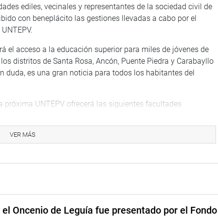
ades ediles, vecinales y representantes de la sociedad civil de
cibido con beneplácito las gestiones llevadas a cabo por el
la UNTEPV.
erá el acceso a la educación superior para miles de jóvenes de
 y los distritos de Santa Rosa, Ancón, Puente Piedra y Carabayllo
n duda, es una gran noticia para todos los habitantes del
 la próxima UNTEPV ofrecerá las siguientes facultades
 la demanda laboral local, departamental, nacional e
adora: Facultad de Ciencias de la Salud: Medicina Humana,
VER MÁS
bstetricia, Farmacia y Bioquímica, Odontología, Facultad de
: Arquitectura, Ingeniería de Sistemas, Ingeniería de Petróleos,
Alimentos, Ingeniería Electrónica, Ingeniería Eléctrica, Ingeniería
a; Facultad de Derecho y Ciencias Sociales: Derecho, Educación,
e el Oncenio de Leguía fue presentado por el Fondo