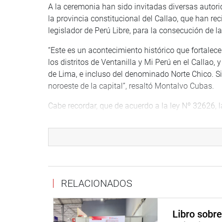
A la ceremonia han sido invitadas diversas autorid
la provincia constitucional del Callao, que han re
legislador de Perú Libre, para la consecución de 
“Este es un acontecimiento histórico que fortalec
los distritos de Ventanilla y Mi Perú en el Callao,
de Lima, e incluso del denominado Norte Chico. Si
noroeste de la capital”, resaltó Montalvo Cubas.
Cabe recordar, que de acuerdo a la ley Nº 32626,
“vinculadas a la oferta educativa y en atención a
internacional que establezca la comisión organiz
Enfermería, Tecnología Médica y Rehabilitación, O
Ingeniería y Arquitectura”.
Asimismo, la “Facultad de Ingeniería y Arquitectura
RELACIONADOS
Ingeniería de Inteligencia Artificial, Ingeniería de 
Ambiental, Ingeniería Pesquera, Ingeniería Químic
Psicología, Ciencias Políticas y Gestión Pública”.
Libro sobr