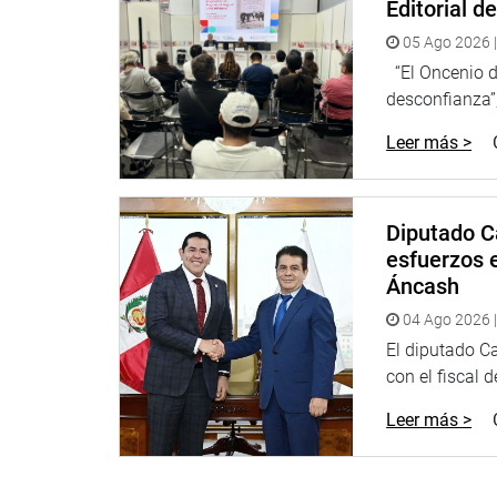
Editorial d
DESPACHO DEL CONGRESISTA SEGUNDO MONT
05 Ago 2026 |
“El Oncenio de
desconfianza”,
Leer más >
Diputado C
esfuerzos e
Áncash
04 Ago 2026 |
El diputado C
con el fiscal 
Leer más >