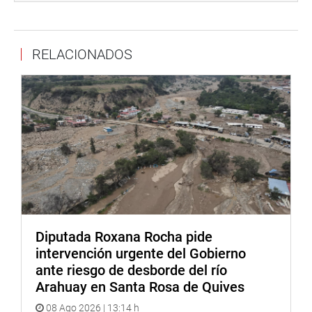
generadoras de oxígeno), de equipos de protección para
el personal sanitario, de productos farmacéuticos
(medicinas), entre otros, en favor de las provincias de
RELACIONADOS
Piura”, concluyó Salinas López.
Lima, 5 de abril de 2021
DESPACHO CONGRESAL
Diputada Roxana Rocha pide
intervención urgente del Gobierno
ante riesgo de desborde del río
Arahuay en Santa Rosa de Quives
08 Ago 2026 | 13:14 h