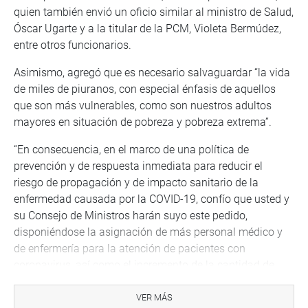
quien también envió un oficio similar al ministro de Salud,
Óscar Ugarte y a la titular de la PCM, Violeta Bermúdez,
entre otros funcionarios.
Asimismo, agregó que es necesario salvaguardar “la vida
de miles de piuranos, con especial énfasis de aquellos
que son más vulnerables, como son nuestros adultos
mayores en situación de pobreza y pobreza extrema”.
“En consecuencia, en el marco de una política de
prevención y de respuesta inmediata para reducir el
riesgo de propagación y de impacto sanitario de la
enfermedad causada por la COVID-19, confío que usted y
su Consejo de Ministros harán suyo este pedido,
disponiéndose la asignación de más personal médico y
de enfermería para la atención de pacientes con
coronavirus, así como el incremento de la cantidad de
camas UCI, de ventiladores mecánicos, de pruebas
moleculares (PCR), de balones de oxígeno (o plantas
VER MÁS