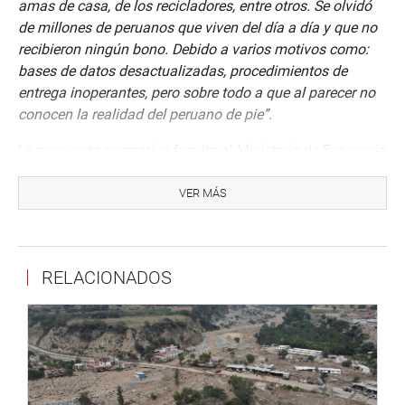
amas de casa, de los recicladores, entre otros. Se olvidó
de millones de peruanos que viven del día a día y que no
recibieron ningún bono. Debido a varios motivos como:
bases de datos desactualizadas, procedimientos de
entrega inoperantes, pero sobre todo a que al parecer no
conocen la realidad del peruano de pie”.
La propuesta normativa faculta al Ministerio de Economía
y Finanzas para que fije el monto de la renta mínima vital
de emergencia. Esta norma debe considerar los
VER MÁS
siguientes criterios: Primero, el monto de la renta mínima
vital de emergencia no será menor a 400 soles. Segundo,
en el caso que el beneficiario tenga hijos o personas a su
RELACIONADOS
cargo se considerará el incremento de 100 adicionales
por cada hijo o persona a su cargo, con un tope de 700
soles. Tercero, si la beneficiaria está gestando se le
aplicará el criterio del literal b) del presente artículo.