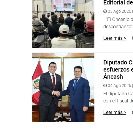
Editorial d
05 Ago 2026 |
“El Oncenio de
Lima, 15 de diciembre de 2020
desconfianza”,
DESPACHO CONGRESAL
Leer más >
Diputado C
esfuerzos e
Áncash
04 Ago 2026 |
El diputado C
con el fiscal 
Leer más >