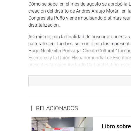
Cómo se sabe, en el mes de agosto se aprobó la Le
creación del distrito de Andrés Araujo Morán, en 
Congresista Puño viene impulsando distintas reun
distritalización.
Así mismo, con la finalidad de buscar propuestas 
culturales en Tumbes, se reunió con los represent
Hugo Noblecilla Purizaga; Círculo Cultural “Tumb
Escritores y la Unión Hispanomundial de Escritor
presentes también Avelardo Carbajal Patiño, escul
teatro “Algo es algo”.
Cabe resaltar que se han propuesto importantes ac
cuales se espera que se puedan ir concretando.
Puño Lecarnaqué también sostuvo una reunión con
RELACIONADOS
tratar el Proyecto de Ley N°6658/2020-CR, el mism
Al cierre de esta edición, el parlamentario sesio
Libro sobr
Multipartidaria, encargada de elaborar la Nueva L