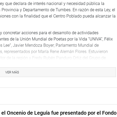
y que declara de interés nacional y necesidad pública la
la Provincia y Departamento de Tumbes. En razón de esta Ley, el
iones con la finalidad que el Centro Poblado pueda alcanzar la
y concretar acciones para el desarrollo de actividades
antes de la Unión Mundial de Poetas por la Vida “UNIVA”, Félix
es Lee”, Javier Mendoza Boyer; Parlamento Mundial de
es, representados por María Rene Alemán Flores. Estuvieron
tor de la región y Fredy Rubén Panduro Ortiz del Grupo de
VER MÁS
uerdos a beneficio del desarrollo cultural de Tumbes, los
 el Decano del Colegio de Tecnólogos Médicos del Perú, para
o que busca modificar diversos artículos de la Ley 2429.
nó de manera virtual como miembro titular de la Comisión
e el Oncenio de Leguía fue presentado por el Fondo
ey del Régimen Agrario.