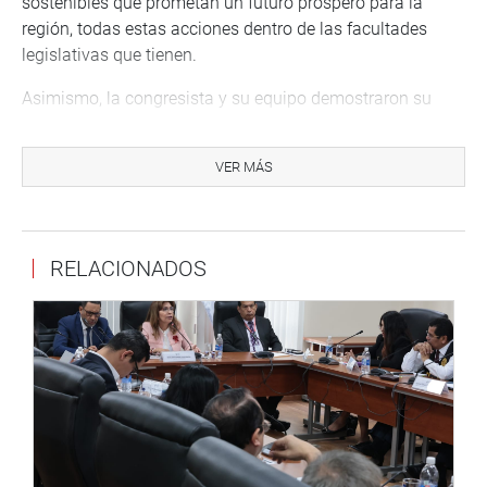
sostenibles que prometan un futuro próspero para la
región, todas estas acciones dentro de las facultades
legislativas que tienen.
Asimismo, la congresista y su equipo demostraron su
compromiso con el deporte local, participaron
activamente en el recibimiento organizado por el Concejo
VER MÁS
Regional del Deporte de Puno para homenajear a los
atletas más destacados de la región.
Atendiendo a la demanda unánime de los deportistas,
RELACIONADOS
recogieron sus peticiones de mejoras urgentes en el
Centro de Alto Rendimiento (CAR) y las trasladarán a las
autoridades competentes para su pronta atención.