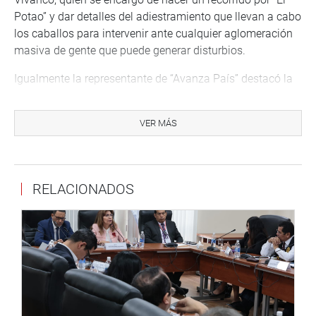
Potao” y dar detalles del adiestramiento que llevan a cabo
los caballos para intervenir ante cualquier aglomeración
masiva de gente que puede generar disturbios.
Igualmente la representante de “Avanza País” destacó la
labor social que realiza la Policía Montada con los niños
(de tres a 17 años) que sufren alguna discapacidad
VER MÁS
motora o sicológica mediante la “equinoterapia”,
tratamiento terapéutico que brinda de manera gratuita.
El mayor Vivanco informó que los padres interesados que
RELACIONADOS
sus hijos lleven a cabo la “equinoterapia” deben presentar
un diagnóstico de su médico tratante que señale que
requiere de este tratamiento y una radiografía de la zona
afectada.
Lima, 21 de abril de 2023
CONGRESISTA NORMA YARROW LUMBRERAS