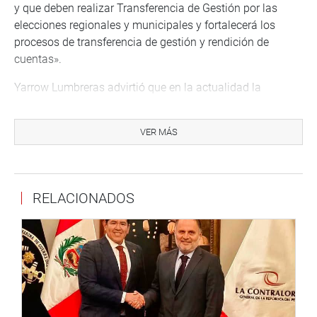
y que deben realizar Transferencia de Gestión por las
elecciones regionales y municipales y fortalecerá los
procesos de transferencia de gestión y rendición de
cuentas».
Yarrow Lumbreras advirtió que en la actualidad la
llamada Comisión de Transferencia que tiene como
finalidad validar la información y documentación de la
VER MÁS
gestión saliente pero sus funciones «concluyen dos días
antes de la nueva autoridad».
«Ese informe no incorpora la información de todo el
RELACIONADOS
ejercicio de la gestión saliente, lo cual afecta la
continuidad de los servicios, la rendición de cuentas y el
principio de transparencia, que rige los procesos
desarrollados en la Directiva N° 008-2018- CG/GTN
‘Transferencia de laGestión Administrativa de los
Gobiernos Regionales y Gobiernos Locales’, emitida por la
Contraloría y aplicable ante un cambio de administración