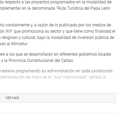
lada respecto a las proyectos programados en la modalidad de
implementar en la denominada “Ruta Turística del Papa León
rlo cordialmente y, a razón de lo publicado por los medios de
ón XIV’ que promociona su sector y que tiene como finalidad el
 religioso y cultural, bajo la modalidad de inversión pública de
ado al Mincetur.
ere a los que se desarrollarán en diferentes gobiernos locales
y la Provincia Constitucional del Callao.
ue estaría programando su administración en cada jurisdicción
plementación del trazo de la “ruta” mencionada”, señala la
ar los compromisos asumidos por cada gobierno local para la
VER MÁS
’ y un estimado respecto a cuánto ascendería el presupuesto
ca en “lo dispuesto por el artículo 96 de la Constitución