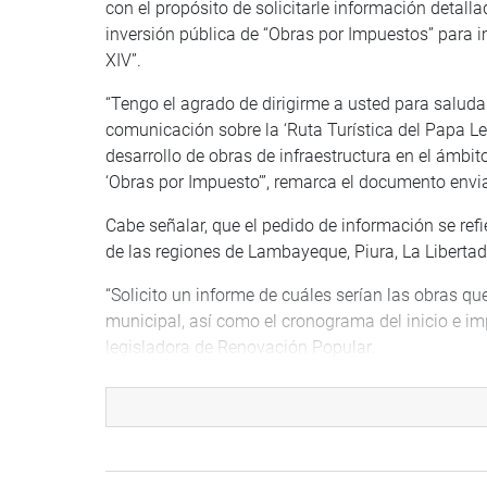
con el propósito de solicitarle información detal
inversión pública de “Obras por Impuestos” para 
XIV”.
“Tengo el agrado de dirigirme a usted para saluda
comunicación sobre la ‘Ruta Turística del Papa Le
desarrollo de obras de infraestructura en el ámbito
‘Obras por Impuesto’”, remarca el documento envi
Cabe señalar, que el pedido de información se refi
de las regiones de Lambayeque, Piura, La Libertad 
“Solicito un informe de cuáles serían las obras q
municipal, así como el cronograma del inicio e im
legisladora de Renovación Popular.
Del mismo modo –continúa la legisladora—“señal
ejecución de la ‘Ruta Turística del Papa León XIV
previsto para el cumplimiento de este proyecto”.
Yarrow Lumbreras indica que su solicitud se enmar