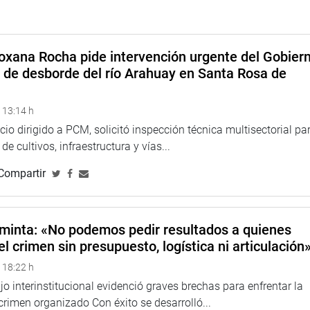
el Reglamento del Congreso de la República”, concluyó.
OW LUMBRERAS
oxana Rocha pide intervención urgente del Gobier
o de desborde del río Arahuay en Santa Rosa de
 13:14 h
icio dirigido a PCM, solicitó inspección técnica multisectorial pa
e cultivos, infraestructura y vías...
Compartir
minta: «No podemos pedir resultados a quienes
el crimen sin presupuesto, logística ni articulación
 18:22 h
o interinstitucional evidenció graves brechas para enfrentar la
 crimen organizado Con éxito se desarrolló...