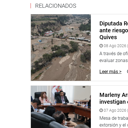
RELACIONADOS
Política del Perú y el artículo 22 literal b) y e) d
DESPACHO DE LA CONGRESISTA NORMA YARR
Diputada R
ante riesg
Quives
08 Ago 2026 |
A través de of
evaluar zonas d
Leer más >
Marleny Ar
investigan 
07 Ago 2026 |
Mesa de trabaj
extorsión y el