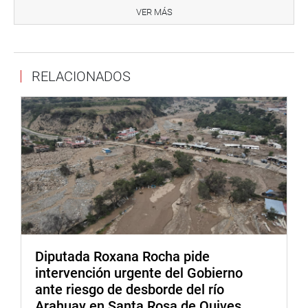
«El personal que se contraté en esta oficina deberá ser
VER MÁS
profesional en idóneo para desempeñarse en el cargo»,
remarcó Yarrow Lumbreras.
Por último, la representante de Avanza País indicó que la
RELACIONADOS
creación de la oficina regional se realiza con cargo al
presupuesto institucional de cada gobierno regional.
«Con esta ley los gobiernos regionales asumirán una
responsabilidad directa con su población en cuanto a
prevención de desastres se trata», concluyó.
Despacho del congresista Norma Yarrow
Diputada Roxana Rocha pide
intervención urgente del Gobierno
ante riesgo de desborde del río
Arahuay en Santa Rosa de Quives