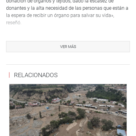
donación de órganos y tejidos, dado la escasez de
donantes y la alta necesidad de las personas que están a
la espera de recibir un órgano para salvar su vida»,
reseñó.
Indicó que de acuerdo a la Dirección General de
Donaciones, Trasplantes y Banco de Sangre, en el año
VER MÁS
2022, solo se realizaron 417 trasplante de órganos y
tejidos, por falta de donantes.
«Y a la fecha existen 6261 personas que se encuentran en
RELACIONADOS
la lista de espera para recibir un trasplante de órgano, sin
embargo, las posibilidades de conseguir un trasplante
son escasas por el bajo número de donantes», alertó la
representante de Avanza País.
Yarrow Lumbreras detalló que dada la problemática «se
plantea que los sectores de Salud y Educación,
implementen políticas públicas para informar sobre lo
que involucra la donación de órganos».