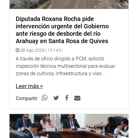
«En países con altas tasas de donación, se implementan
políticas educativas para que todas las personas puedan
Diputada Roxana Rocha pide
tener acceso a la información sobre donación de órganos,
intervención urgente del Gobierno
realizando capacitaciones y campañas para concientizar
ante riesgo de desborde del río
a las personas respecto a la importancia que tiene la
Arahuay en Santa Rosa de Quives
donación de órganos y su impacto positivo en la
08 Ago 2026 | 13:14 h
sociedad», informó.
A través de oficio dirigido a PCM, solicitó
Lima, 12 de abril de 2023
inspección técnica multisectorial para evaluar
zonas de cultivos, infraestructura y vías...
DESPACHO DE LA CONGRESISTA NORMA YARROW
Leer más >
Compartir