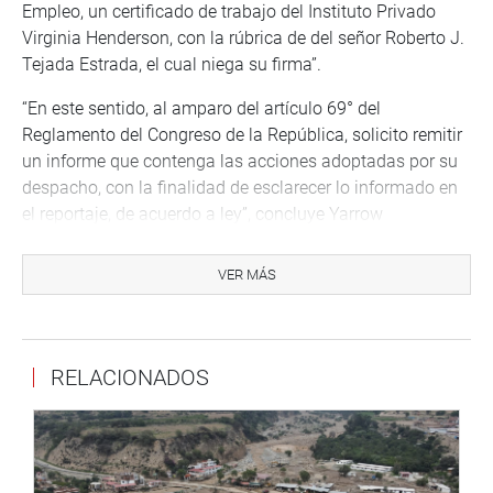
Empleo, un certificado de trabajo del Instituto Privado
Virginia Henderson, con la rúbrica de del señor Roberto J.
Tejada Estrada, el cual niega su firma”.
“En este sentido, al amparo del artículo 69° del
Reglamento del Congreso de la República, solicito remitir
un informe que contenga las acciones adoptadas por su
despacho, con la finalidad de esclarecer lo informado en
el reportaje, de acuerdo a ley”, concluye Yarrow
Lumbreras, representante del grupo parlamentario
“Avanza País”.
VER MÁS
Lima, 29 de noviembre de 2022
CONGRESISTA NORMA YARROW
RELACIONADOS