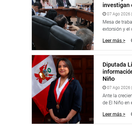
investigan 
07 Ago 2026 |
Mesa de trabaj
extorsión y el
Leer más >
Diputada Li
informació
Niño
07 Ago 2026 |
Ante la creci
de El Niño en el
Leer más >