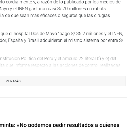
rlo cordialmente y, a razón de lo publicado por los medios de
ayo y el INEN gastaron casi S/ 70 millones en robots
cia de que sean más eficaces o seguros que las cirugías
ue el hospital Dos de Mayo “pagó S/ 35.2 millones y el INEN,
dor, España y Brasil adquirieron el mismo sistema por entre S/
titución Política del Perú y el artículo 22 literal b) y e) del
ta que informe respecto a las acciones de control realizadas
 obtenidos”, indicó la legisladora.
VER MÁS
izar procedimientos mínimamente invasivos con alta precisión y
OW LUMBRERAS
minta: «No podemos pedir resultados a quienes