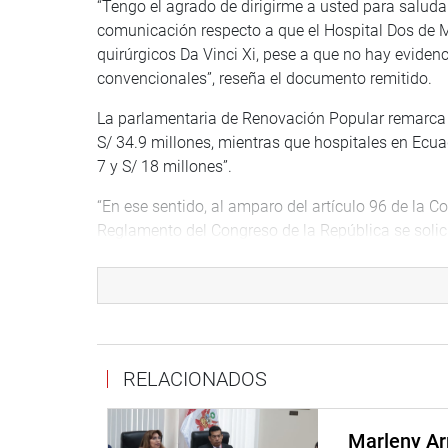
“Tengo el agrado de dirigirme a usted para saluda
comunicación respecto a que el Hospital Dos de M
quirúrgicos Da Vinci Xi, pese a que no hay eviden
convencionales”, reseña el documento remitido.
La parlamentaria de Renovación Popular remarca q
S/ 34.9 millones, mientras que hospitales en Ecua
7 y S/ 18 millones”.
“En ese sentido, al amparo del artículo 96 de la Cons
Reglamento del Congreso de la República se solici
de acuerdo a sus competencias y de los resultados
Cabe indicar que la cirugía robótica permite real
rápida recuperación para los pacientes.
DESPACHO DE LA CONGRESISTA NORMA YARR
RELACIONADOS
Marleny Ar