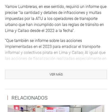
Yarrow Lumbreras, en ese sentido, requirió un informe que
precise “la cantidad y detalles de infracciones y multas
impuestas por la ATU a los operadores de transporte
urbano que han incumplido con las reglas de tránsito en
Lima y Callao desde el 2022 a la fecha”.
“Que también se informe sobre las acciones
implementadas en el 2023 para erradicar el transporte
informal y colectivos pirata en Lima y Callao; Al igual que
las acciones de fiscalización realizadas especialmente en
el Cercado de Lima y alrededores del Mercado Central,
asimismo el control de transporte urbano y de carga en
VER MÁS
horarios y lugares no establecidos”, remarcó la
congresista.
Lima 11 de abril de 2023
RELACIONADOS
DESPACHO DE LA CONGRESISTA NORMA YARROW