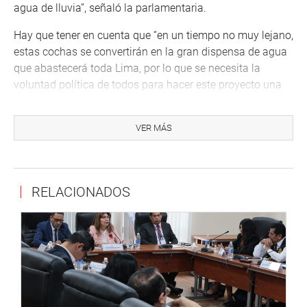
agua de lluvia”, señaló la parlamentaria.
Hay que tener en cuenta que “en un tiempo no muy lejano,
estas cochas se convertirán en la gran dispensa de agua
que abastecerá toda Lima, por lo que se necesita la
voluntad política de todos para hacer este proyecto una
realidad”.
Durante su recorrido por la zona, Yarrow Lumbreras
VER MÁS
estuvo acompañada por el alcalde de San Lorenzo de
Huachupampa, Edgar López, quien agradeció la visita de
la legisladora y su interés por el desarrollo de
RELACIONADOS
infraestructura local.
Del mismo modo, la congresista de Avanza País visitó la
posta médica de Huallapampa, donde “gracias a un
efectivo protocolo de bioseguridad no se han reportado
ningún caso de COVID-19 en la zona”.
“Hoy requieren cerca de cien dosis para vacunar a