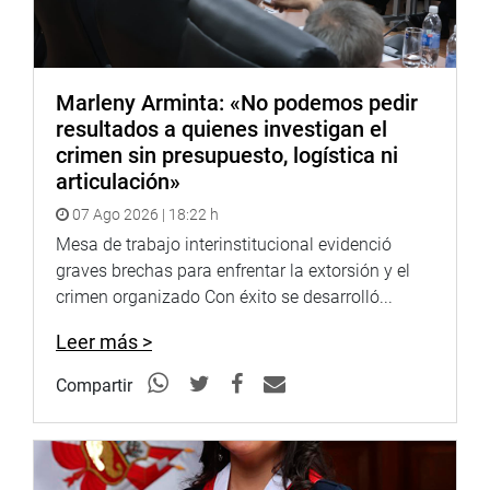
adolescentes entre 12 a 18 años”, concluyó Yarrow.
Comisión de Descentralización, Regionalización,
Gobiernos Locales y Modernización de la Gestión del
Marleny Arminta: «No podemos pedir
Estado
resultados a quienes investigan el
crimen sin presupuesto, logística ni
articulación»
07 Ago 2026 | 18:22 h
Mesa de trabajo interinstitucional evidenció
graves brechas para enfrentar la extorsión y el
crimen organizado Con éxito se desarrolló...
Leer más >
Compartir