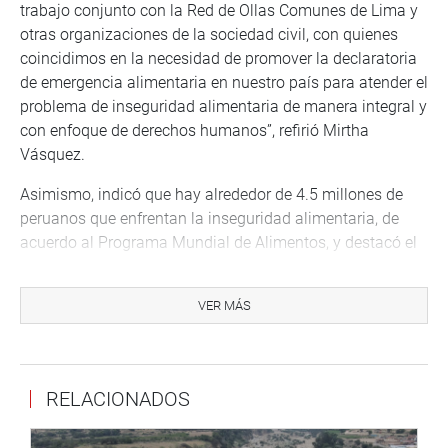
trabajo conjunto con la Red de Ollas Comunes de Lima y
otras organizaciones de la sociedad civil, con quienes
coincidimos en la necesidad de promover la declaratoria
de emergencia alimentaria en nuestro país para atender el
problema de inseguridad alimentaria de manera integral y
con enfoque de derechos humanos”, refirió Mirtha
Vásquez.
Asimismo, indicó que hay alrededor de 4.5 millones de
peruanos que enfrentan la inseguridad alimentaria, de
acuerdo al Programa Mundial de Alimentos, y destacó el
rol fundamental de los comedores populares y ollas
comunes como estrategias comunitarias y de
VER MÁS
autogestión para enfrentar el hambre en medio de la
pandemia por COVID-19.
Finalmente, reconoció la importancia de contar con un
RELACIONADOS
marco jurídico que habilite el trabajo coordinado entre
diferentes instituciones y niveles de gobierno para realizar