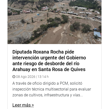
acciones de apoyo alimentario en situaciones de desastre
o extrema necesidad por razones económicas o
sanitarias.
“Una declaratoria de emergencia debe reconocer además
las necesidades particulares de asistencia y alimentación
de diversas poblaciones en situación de vulnerabilidad,
así como destinar presupuesto y reconocimiento
institucional a las iniciativas ciudadanas de respuesta al
hambre como las ollas comunes”, sentenció.
Diputada Roxana Rocha pide
intervención urgente del Gobierno
Lima, 9 de junio del 2021.
ante riesgo de desborde del río
Arahuay en Santa Rosa de Quives
Despacho de la congresista Mirtha Vásquez Chuquilín
Celular: 986828623
08 Ago 2026 | 13:14 h
Correo: prensamirthavasquez@gmail.com
A través de oficio dirigido a PCM, solicitó
Redes sociales:
inspección técnica multisectorial para evaluar
https://web.facebook.com/MirthaVasquezFA/
zonas de cultivos, infraestructura y vías...
Tweets by MirtyVas
Leer más >