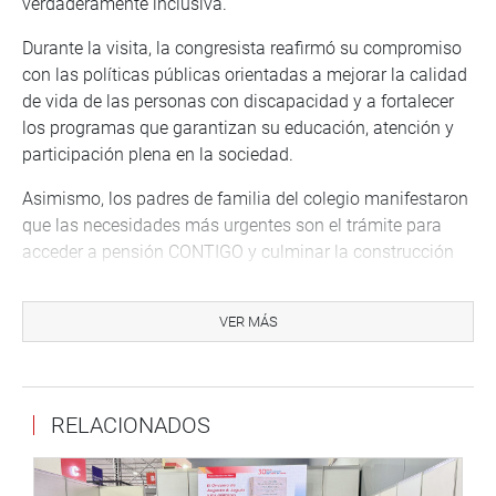
verdaderamente inclusiva.
Durante la visita, la congresista reafirmó su compromiso
con las políticas públicas orientadas a mejorar la calidad
de vida de las personas con discapacidad y a fortalecer
los programas que garantizan su educación, atención y
participación plena en la sociedad.
Asimismo, los padres de familia del colegio manifestaron
que las necesidades más urgentes son el trámite para
acceder a pensión CONTIGO y culminar la construcción
del auditorio, un espacio que permitirá a los niños realizar
actividades artísticas, recreativas y formativas en mejores
VER MÁS
condiciones, fomentando su desarrollo integral y su
integración con la comunidad educativa.
DESPACHO CONGRESISTA MILAGROS JÁUREGUI DE
RELACIONADOS
AGUAYO