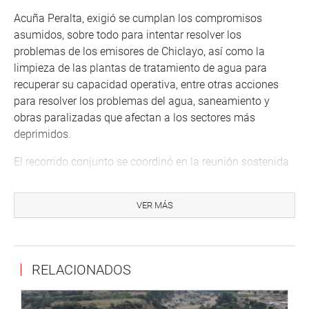
Acuña Peralta, exigió se cumplan los compromisos
asumidos, sobre todo para intentar resolver los
problemas de los emisores de Chiclayo, así como la
limpieza de las plantas de tratamiento de agua para
recuperar su capacidad operativa, entre otras acciones
para resolver los problemas del agua, saneamiento y
obras paralizadas que afectan a los sectores más
deprimidos.
El recorrido conjunto se coordinó en la reunión sostenida
el pasado viernes 23 de septiembre entre el ministro y la
parlamentaria, que destacó la gran necesidad de la
VER MÁS
población lambayecana de acceder el saneamiento
básico que les permita mejorar su calidad de vida.
Chiclayo, 27 de setiembre del 2022.
RELACIONADOS
CONGRESISTA MARY ACUÑA