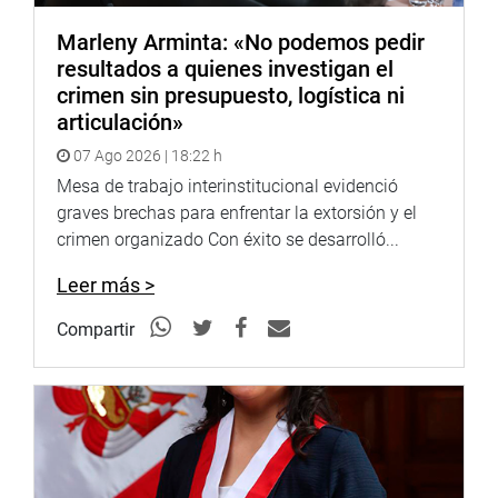
autoridades y la Policía Nacional del Perú (PNP), como
también los invitó a formar parte de una mesa de trabajo
Marleny Arminta: «No podemos pedir
con el Ministro del Interior y distintas autoridades de
resultados a quienes investigan el
región, que tendrá lugar el 27 de junio en el auditorio de
crimen sin presupuesto, logística ni
la Universidad Cesar Vallejo.
articulación»
07 Ago 2026 | 18:22 h
Mesa de trabajo interinstitucional evidenció
graves brechas para enfrentar la extorsión y el
crimen organizado Con éxito se desarrolló...
Leer más >
Compartir