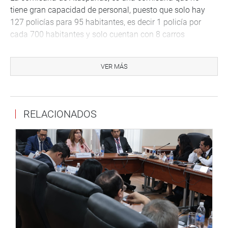
tiene gran capacidad de personal, puesto que solo hay
127 policías para 95 habitantes, es decir 1 policía por
cada 700 habitantes y solo cuentan con 8 carros
patrulleros y 8 motos patrulleros. La geografía del terreno
es muy agreste para los vehículos, los deteriora con
VER MÁS
mucha rapidez por lo que necesitan constante
mantenimiento, con el que no cuentan.
El comisario Pedro De la Vega expuso los principales
RELACIONADOS
problemas que aquejan al distrito como son la violencia
familiar y robos a mano armada, y en menor cantidad
pero no menos importante, la proliferación de cantinas,
bares y fiestas clandestinas. Estos delitos contribuyen a
que sigan incrementándose los contagios por la COVID
19 en la región, así como el crimen común.
Acuña peralta comprometió su apoyo en las
coordinaciones con los municipios, para entablar una
relación de trabajo cohesionado entre las distintas