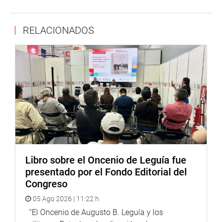
economías locales.
La congresista Acuña viene promoviendo esta ruta
RELACIONADOS
turística como un eje estratégico de integración regional y
promoción del país, articulando infraestructura, servicios
turísticos y trabajo conjunto entre los distintos niveles de
gobierno.
Lima, 16 de mayo de 2026
Despacho de la congresista Mary Acuña
Libro sobre el Oncenio de Leguía fue
presentado por el Fondo Editorial del
Congreso
05 Ago 2026 | 11:22 h
“El Oncenio de Augusto B. Leguía y los