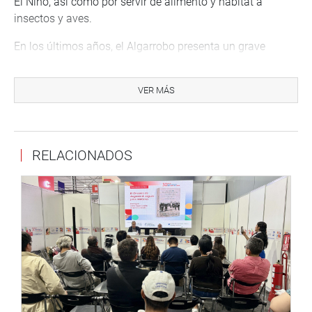
El Niño, así como por servir de alimento y hábitat a
insectos y aves.
En los últimos años, el Algarrobo presenta un grave
problema pues su disminución en los bosques alcanza el
54% del total de los árboles que forman la población, 40%
VER MÁS
muertos y 14% con afectación fitosanitaria según el
Inventario Nacional Forestal y de Fauna Silvestre (INFFS –
SERFOR 2019), además el 95% de los bosques de
Algarrobo presentan afectación.
RELACIONADOS
Lima, 7 de junio del 2022.
DESPACHO CONGRESAL