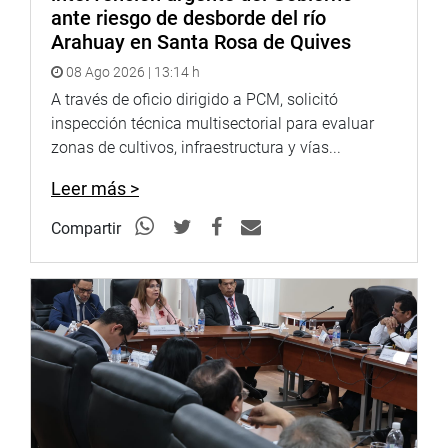
Congresista Marticorena y el INO, no solo refleja el
ante riesgo de desborde del río
compromiso con la salud ocular de los peruanos, sino
Arahuay en Santa Rosa de Quives
también la k de apoyar a quienes se encuentran en
08 Ago 2026 | 13:14 h
situaciones de vulnerabilidad extrema. La operación de la
A través de oficio dirigido a PCM, solicitó
señora Tomasa será un ejemplo más del impacto positivo
inspección técnica multisectorial para evaluar
que el INO tiene en la vida de las personas, brindando
zonas de cultivos, infraestructura y vías...
esperanza y mejorando su calidad de vida.
Leer más >
Compartir
OFICINA DE COMUNICACIONES – DESPACHO
CONGRESAL DE JORGE MARTICORENA
Lima, 11 de julio del 2024