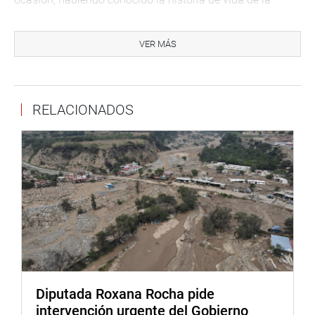
señora Tomasa y su delicado estado de salud a través del
congresista Marticorena, se convierte en un símbolo de la
VER MÁS
esperanza que renace en los ojos de quienes más lo
necesitan.
Este miércoles 10 de julio, la señora Tomasa fue
RELACIONADOS
hospitalizada en el INO para recibir la atención y los
exámenes pertinentes, preparando el camino para su
cirugía. Este viernes 12 de julio, bajo la experta mano del
Dr. Waldo Loayza Gamboa, jefe del departamento
especializado en glaucoma, la señora Tomasa se
someterá a una operación de alta complejidad que le
permitirá recuperar la visión y volver a ver el mundo con
alegría.
La historia de la señora Tomasa es un ejemplo
conmovedor de la fuerza del espíritu humano y la
solidaridad que nos une como sociedad. Esta acción
Diputada Roxana Rocha pide
solidaria que se realiza desde el despacho del
intervención urgente del Gobierno