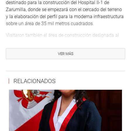
destinado para la construcción del Hospital II-1 de
Zarumilla, donde se empezará con el cercado del terreno
y la elaboración del perfil para la moderna infraestructura
sobre un área de 35 mil metros cuadrados.
Visitaron también el área de construcción designada al
nuevo hospital III-1 en Tumbes, terreno ofrecido por el
Gobierno Regional para la construcción. Es importante
VER MÁS
mencionar que se viene ya trabajando el saneamiento
físico legal del área.
Visita a puestos de salud
RELACIONADOS
Llegaron hasta las instalaciones de Centro Asistencial
Posta Médica del distrito de La Cruz, en la provincia de
Tumbes, donde se pudo evidenciar las carencias de la
posta por la falta de infraestructura y mobiliario para la
atención entre otros.
La parlamentaria se reunió con el alcalde del distrito de