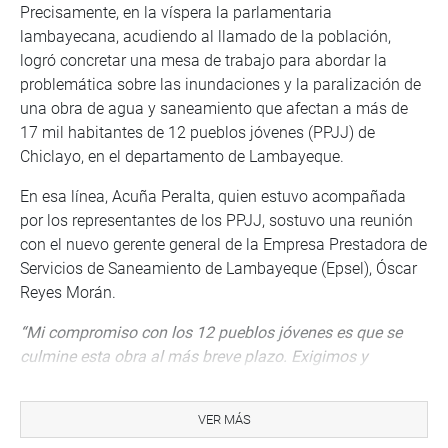
Precisamente, en la víspera la parlamentaria
lambayecana, acudiendo al llamado de la población,
logró concretar una mesa de trabajo para abordar la
problemática sobre las inundaciones y la paralización de
una obra de agua y saneamiento que afectan a más de
17 mil habitantes de 12 pueblos jóvenes (PPJJ) de
Chiclayo, en el departamento de Lambayeque.
En esa línea, Acuña Peralta, quien estuvo acompañada
por los representantes de los PPJJ, sostuvo una reunión
con el nuevo gerente general de la Empresa Prestadora de
Servicios de Saneamiento de Lambayeque (Epsel), Óscar
Reyes Morán.
“Mi compromiso con los 12 pueblos jóvenes es que se
culmine esta obra al más breve plazo. Exigimos y
confiamos que la nueva administración de Epsel
Lambayeque logre el objetivo de terminar y entregar la
VER MÁS
obra para el beneficio de mis vecinos de Chiclayo”,