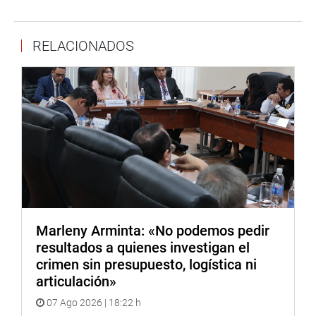
sostuvo Acuña Peralta.
La referida obra es sobre la “Instalación de los sistemas
RELACIONADOS
de agua potable y alcantarillado de los PPJJ Villa
Progreso, Las Vegas, Samán, San Francisco de Asís, La
Unión, San Juan de Dios y Ramiro Prialé II – Chiclayo”.
La congresista María Acuña remarcó que la mesa de
trabajo sirvió para escuchar las demandas de los vecinos
de los pueblos jóvenes, además, escuchar las
explicaciones sobre el estado actual de los proyectos y el
cronograma de ejecución de las obras.
DESPACHO DE LA CONGRESISTA MARÍA ACUÑA
PERALTA
Marleny Arminta: «No podemos pedir
resultados a quienes investigan el
crimen sin presupuesto, logística ni
articulación»
07 Ago 2026 | 18:22 h