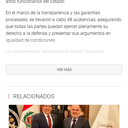
altos funcionarios del Estado.
En el marco de la transparencia y las garantías
procesales, se llevaron a cabo 48 audiencias, asegurando
que todas las partes puedan ejercer plenamente su
derecho a la defensa y presentar sus argumentos en
igualdad de condiciones.
La parlamentaria lambayecana resaltó que estos
resultados son producto del trabajo articulado de los 21
congresistas integrantes de la subcomisión y del equipo
VER MÁS
técnico, quienes actuaron siempre en defensa del orden
constitucional.
“Nuestra labor ha sido firme, imparcial y respetuosa de la
RELACIONADOS
Constitución. Hemos demostrado que el control político
puede ejercerse con transparencia, garantizando el
derecho a la defensa y el debido proceso. Este balance
refleja nuestro compromiso de seguir trabajando con
responsabilidad por el fortalecimiento democrático y el