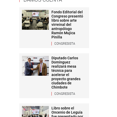
Fondo Editorial del
Congreso presentó
libro sobre arte
virreinal del
antropólogo
Ramón Mujica
Pinilla
CONGRESISTA
Diputado Carlos
Domínguez
realizará mesa
técnica para
acelerar el
proyecto grandes
ciudades de
Chimbote
CONGRESISTA
Libro sobre el
Oncenio de Leguía
fue presentado por