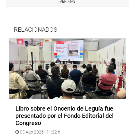
VER MÁS
de mejorar y hacer más eficiente el servicio de expedición
de exámenes médicos para licencias de conducir.
DESPACHO DEL CONGRESISTA JUAN CARLOS
RELACIONADOS
LIZARZABURU.
REPRESENTANTE DE PERUANOS EN EL EXTERIOR.
Libro sobre el Oncenio de Leguía fue
presentado por el Fondo Editorial del
Congreso
05 Ago 2026 | 11:22 h