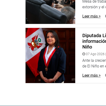
Mesa de trabaj
extorsión y el
Leer más >
Diputada Li
informació
Niño
07 Ago 2026 |
Ante la creci
de El Niño en el
Leer más >